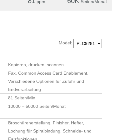
81
60K
ppm
Seiten/Monat
Model:
Kopieren, drucken, scannen
r angegebenen Daten elektronisch erhoben und
Fax, Common Access Card Enablement,
r Anfrage benutzt. Mit dem Absenden des
Verschiedene Optionen für Zufuhr und
Endverarbeitung
81 Seiten/Min
10000 – 60000 Seiten/Monat
Broschürenerstellung, Finisher, Hefter,
Lochung für Spiralbindung, Schneide- und
Falzfunktionen