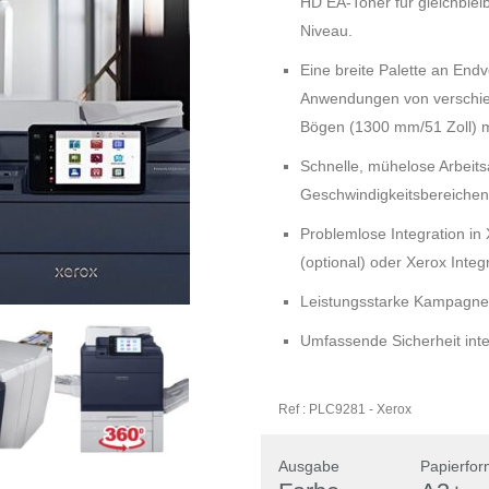
HD EA-Toner für gleichblei
Niveau.
Eine breite Palette an End
Anwendungen von verschied
Bögen (1300 mm/51 Zoll) mi
Schnelle, mühelose Arbeits
Geschwindigkeitsbereichen 
Problemlose Integration i
(optional) oder Xerox Integ
Leistungsstarke Kampagne
Umfassende Sicherheit inte
Ref :
PLC9281
-
Xerox
Ausgabe
Papierfor