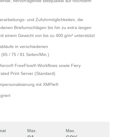
bende, hervorragende Bildqualität auf höchstem
verarbeitungs- und Zufuhrmöglichkeiten, die
enen Briefumschlägen bis hin zu extra langen
t einem Gewicht von bis zu 400 g/m² unterstützt
abläufe in verschiedenen
(65 / 75 / 81 Seiten/Min.)
n Xerox® FreeFlow®-Workflows sowie Fiery
rated Print Server (Standard)
npersonalisierung mit XMPie®
griert
mat
Max.
Max.