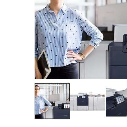
Adress:
Postleitzahl:
Stadt:
Frau
Herr