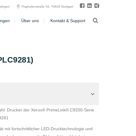
ldingen
Flughafenstraße 59, 70629 Stuttgart
ungen
Über uns
Kontakt & Support
(PLC9281)
hl: Drucker der Xerox® PrimeLink® C9200-Serie
9281
t mit fortschrittlicher LED-Drucktechnologie und