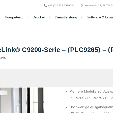
+49 (0) 7424 95860-0
Heerstraße 32, 78554 A
Kompetenz
Drucker
Dienstleistung
Software & Lös
eLink® C9200-Serie – (PLC9265) – 
ken.
Mehrere Modelle zur Auswa
PLC9265 / PLC9275 / PLC
Hochwertige Ausgabequalitä