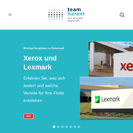
Wichtige Neuigkeiten zur Systemwelt
Xerox und
Lexmark
Erfahren Sie, was sich
ändert und welche
Vorteile für Ihre Flotte
entstehen
MEHR