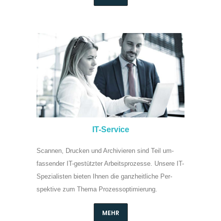
IT-Service
Scannen, Drucken und Archivieren sind Teil um­
fassender IT-ge­stützter Ar­beits­pro­zesse. Unsere IT-
Spe­zia­listen bieten Ihnen die ganz­heit­liche Per­
spek­tive zum Thema Pro­zess­opti­mie­rung.
MEHR