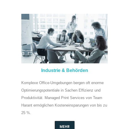
Industrie & Behörden
Komplexe Office-Um­ge­bungen bergen oft enorme
Op­ti­mie­rungs­po­ten­tiale in Sachen Effi­zienz und
Pro­duk­tivi­tät. Managed Print Services von Team
Harant er­­mö­gli­ch­en Kos­ten­­ein­­spa­­rungen von bis zu
25 %.
MEHR