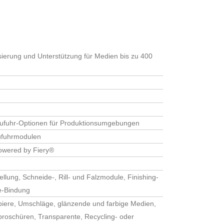
isierung und Unterstützung für Medien bis zu 400
r angegebenen Daten elektronisch erhoben und
rzufuhr-Optionen für Produktionsumgebungen
r Anfrage benutzt. Mit dem Absenden des
zufuhrmodulen
owered by Fiery®
llung, Schneide-, Rill- und Falzmodule, Finishing-
e-Bindung
iere, Umschläge, glänzende und farbige Medien,
zbroschüren, Transparente, Recycling- oder