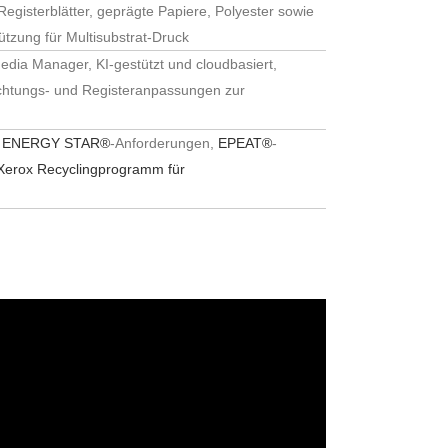
Registerblätter, geprägte Papiere, Polyester sowie
tzung für Multisubstrat-Druck
edia Manager, KI-gestützt und cloudbasiert,
richtungs- und Registeranpassungen zur
r
ENERGY STAR®
-Anforderungen,
EPEAT®
-
Xerox Recyclingprogramm für