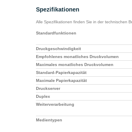
Spezifikationen
Alle Spezifikationen finden Sie in der technischen 
Standardfunktionen
Druckgeschwindigkeit
* =Pflichtfelder
Empfohlenes monatliches Druckvolumen
Bitte
Bitte
Maximales monatliches Druckvolumen
Ja, ich habe die Datenschutzerklärung 
lasse
lasse
Standard-Papierkapazität
gespeichert werden. Meine Daten werden dab
dieses
dieses
Maximale Papierkapazität
Formulars erkläre ich mich mit der Verarbeitu
Feld
Feld
Druckserver
leer.
leer.
Duplex
Weiterverarbeitung
Medientypen