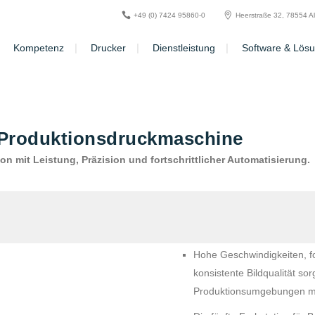
+49 (0) 7424 95860-0
Heerstraße 32, 78554 A
Kompetenz
Drucker
Dienstleistung
Software & Lös
 Produktionsdruckmaschine
n mit Leistung, Präzision und fortschrittlicher Automatisierung.
Hohe Geschwindigkeiten, fo
konsistente Bildqualität sor
Produktionsumgebungen m