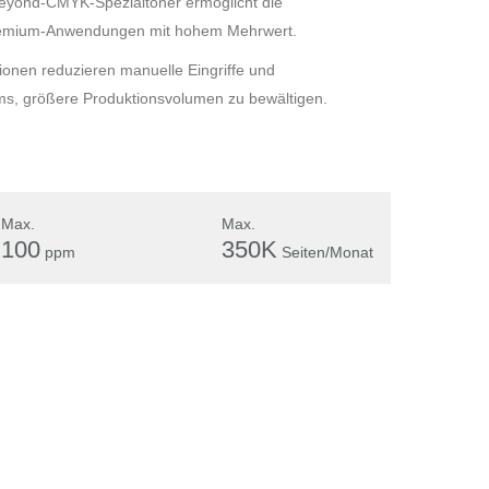
 Beyond-CMYK-Spezialtoner ermöglicht die
Premium-Anwendungen mit hohem Mehrwert.
tionen reduzieren manuelle Eingriffe und
ms, größere Produktionsvolumen zu bewältigen.
Max.
Max.
100
350K
ppm
Seiten/Monat