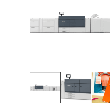
Adress:
Postleitzahl:
Stadt:
Frau
Herr