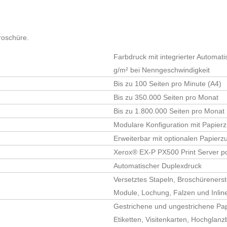
Broschüre.
Farbdruck mit integrierter Automat
g/m² bei Nenngeschwindigkeit
Bis zu 100 Seiten pro Minute (A4)
Bis zu 350.000 Seiten pro Monat
Bis zu 1.800.000 Seiten pro Monat
zur Kenntnis genommen und bin damit einverstanden, dass die von mi
Modulare Konfiguration mit Papie
ei nur streng zweckgebunden zur Bearbeitung und Beantwortung meine
Erweiterbar mit optionalen Papier
ng einverstanden.
Datenschutzerklärung anzeigen
Xerox® EX-P PX500 Print Server p
Automatischer Duplexdruck
Versetztes Stapeln, Broschürenerste
Module, Lochung, Falzen und Inlin
Gestrichene und ungestrichene Pap
Etiketten, Visitenkarten, Hochglan