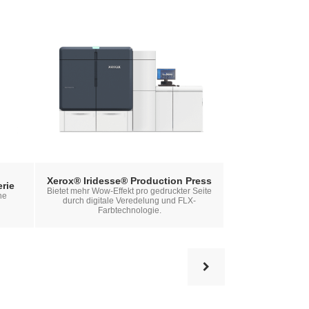
Xerox® Pr
Xerox® Iridesse® Production Press
rie
Produktion
Bietet mehr Wow-Effekt pro gedruckter Seite
he
durch digitale Veredelung und FLX-
Wechseln Sie zur ind
Farbtechnologie.
Kompromisse bei d