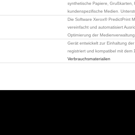
synthetische Papiere, Grußkarten, 
kundenspezifische Medien. Unterstü
Die Software Xerox® PredictPrint M
vereinfacht und automatisiert Aus
Optimierung der Medienverwaltung
Gerät entwickelt zur Einhaltung de
registriert und kompatibel mit dem
Verbrauchsmaterialien