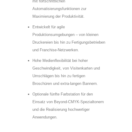
mit fortschrittlichen
Automatisierungsfunktionen zur
Maximierung der Produktivität.
Entwickelt für agile
Produktionsumgebungen – von kleinen
Druckereien bis hin zu Fertigungsbetrieben
und Franchise-Netzwerken.
Hohe Medienflexibilität bei hoher
Geschwindigkeit, von Visitenkarten und
Umschlägen bis hin zu fertigen
Broschüren und extra-langen Bannern.
Optionale fünfte Farbstation für den
* =Pflichtfelder
Einsatz von Beyond-CMYK-Spezialtonern
Bitte
Bitte
und die Realisierung hochwertiger
Ja, ich habe die
lasse
lasse
Anwendungen.
Datenschutzerklärung zur Kenntnis
dieses
dieses
genommen und bin damit einverstanden,
Feld