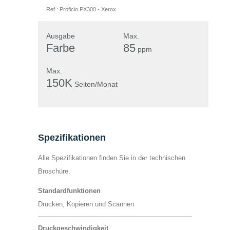
Feld
dass die von mir angegebenen Daten
Ref :
Proficio PX300
-
Xerox
leer.
leer.
elektronisch erhoben und gespeichert
werden. Meine Daten werden dabei nur
Ausgabe
Max.
Farbe
85
streng zweckgebunden zur Bearbeitung
ppm
und Beantwortung meiner Anfrage
Max.
benutzt. Mit dem Absenden des
150K
Seiten/Monat
Formulars erkläre ich mich mit der
Verarbeitung einverstanden.
Datenschutzerklärung anzeigen
Spezifikationen
Alle Spezifikationen finden Sie in der technischen
Broschüre.
Standardfunktionen
Drucken, Kopieren und Scannen
Druckgeschwindigkeit