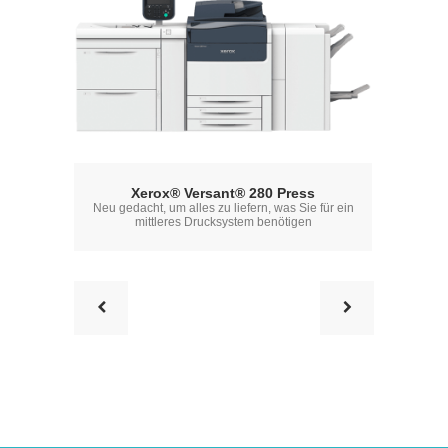
Xero
Xerox® Versant® 280 Press
Ein vielse
Neu gedacht, um alles zu liefern, was Sie für ein
intelligente
mittleres Drucksystem benötigen
berüh