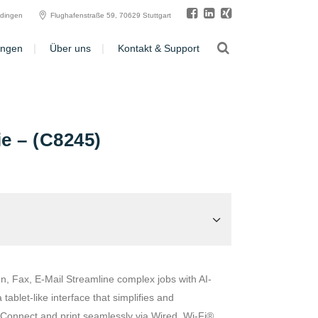
ldingen
Flughafenstraße 59, 70629 Stuttgart
ungen
Über uns
Kontakt & Support
e – (C8245)
, Fax, E-Mail Streamline complex jobs with AI-
tablet-like interface that simplifies and
 Connect and print seamlessly via Wired, Wi-Fi®,