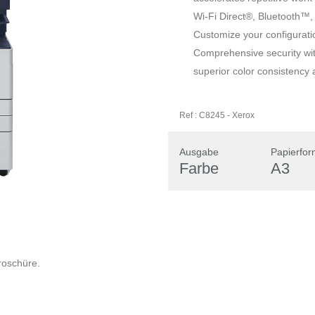
Wi-Fi Direct®, Bluetooth™, 
Customize your configurati
Comprehensive security with
superior color consistency a
Ref :
C8245
-
Xerox
Ausgabe
Papierfor
Farbe
A3
Broschüre.