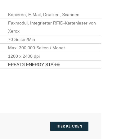
Kopieren, E-Mail, Drucken, Scannen
Faxmodul, Integrierter RFID-Kartenleser von
Xerox
70 Seiten/Min
n
Max. 300.000 Seiten / Monat
1200 x 2400 dpi
EPEAT®
ENERGY STAR®
r angegebenen Daten elektronisch erhoben und
r Anfrage benutzt. Mit dem Absenden des
HIER KLICKEN