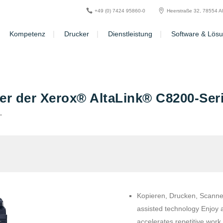
+49 (0) 7424 95860-0
Heerstraße 32, 78554 A
Kompetenz
Drucker
Dienstleistung
Software & Lös
er der Xerox® AltaLink® C8200-Seri
.
Kopieren, Drucken, Scannen
assisted technology Enjoy a 
accelerates repetitive work