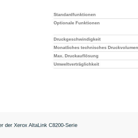
Standard​funktionen
Optionale Funktionen
Druckgeschwindigkeit
Monatliches technisches Druckvolume
Max. Druckauflösung
Umweltverträglichkeit
zur Kenntnis genommen und bin damit einverstanden, dass die von mi
ei nur streng zweckgebunden zur Bearbeitung und Beantwortung meine
ng einverstanden.
Datenschutzerklärung anzeigen
er der Xerox AltaLink C8200-Serie