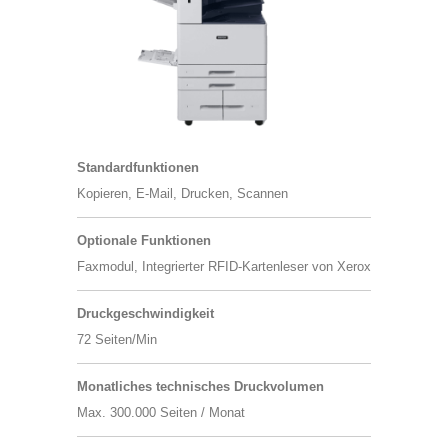
dieses
dieses
genommen und bin damit einverstanden,
Feld
Feld
dass die von mir angegebenen Daten
leer.
leer.
elektronisch erhoben und gespeichert
werden. Meine Daten werden dabei nur
streng zweckgebunden zur Bearbeitung
und Beantwortung meiner Anfrage
Standard​funktionen
benutzt. Mit dem Absenden des
Kopieren, E-Mail, Drucken, Scannen
Formulars erkläre ich mich mit der
Verarbeitung einverstanden.
Optionale Funktionen
Datenschutzerklärung anzeigen
Faxmodul, Integrierter RFID-Kartenleser von Xerox
Druckgeschwindigkeit
72 Seiten/Min
Monatliches technisches Druckvolumen
Max. 300.000 Seiten / Monat