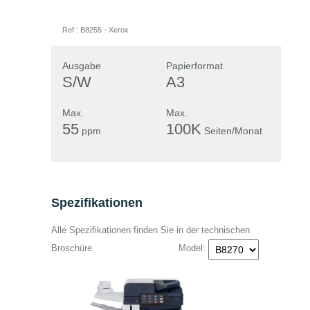
Frau
Herr
Ref :
B8255
-
Xerox
Ausgabe
Papierformat
S/W
A3
Max.
Max.
55
100K
ppm
Seiten/Monat
Spezifikationen
Alle Spezifikationen finden Sie in der technischen
Broschüre.
Model:
* =Pflichtfelder
Bitte
Bitte
Ja, ich habe die
lasse
lasse
Datenschutzerklärung zur Kenntnis