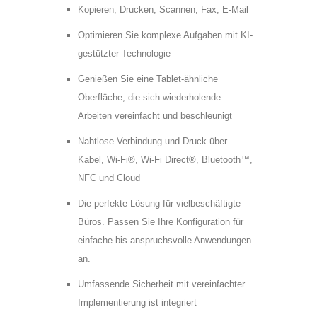
Kopieren, Drucken, Scannen, Fax, E-Mail
Optimieren Sie komplexe Aufgaben mit KI-
gestützter Technologie
Genießen Sie eine Tablet-ähnliche
Oberfläche, die sich wiederholende
Arbeiten vereinfacht und beschleunigt
Nahtlose Verbindung und Druck über
Kabel, Wi-Fi®, Wi-Fi Direct®, Bluetooth™,
NFC und Cloud
Die perfekte Lösung für vielbeschäftigte
Büros. Passen Sie Ihre Konfiguration für
* =Pflichtfelder
einfache bis anspruchsvolle Anwendungen
Bitte
Bitte
Ja, ich habe die
an.
lasse
lasse
Datenschutzerklärung zur Kenntnis
dieses
dieses
Umfassende Sicherheit mit vereinfachter
genommen und bin damit einverstanden,
Feld
Feld
Implementierung ist integriert
dass die von mir angegebenen Daten
leer.