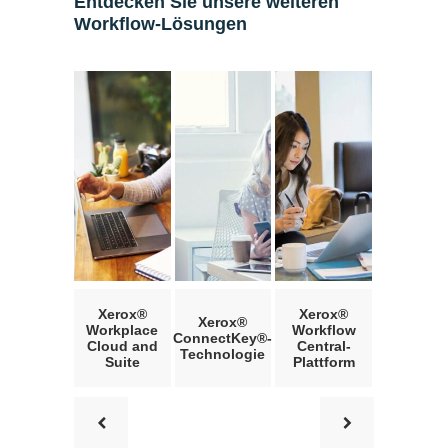
Entdecken Sie unsere weiteren
Workflow-Lösungen
Xerox®
Xerox®
Xerox®
Workplace
Workflow
ConnectKey®-
Cloud and
Central-
Technologie
Suite
Plattform