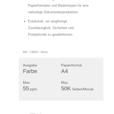
Feld
dass die von mir angegebenen Daten
Papierformaten und Medientypen für eine
leer.
leer.
elektronisch erhoben und gespeichert
vielseitige Dokumentenproduktion.
werden. Meine Daten werden dabei nur
Entwickelt, um langfristige
streng zweckgebunden zur Bearbeitung
Zuverlässigkeit, Sicherheit und
und Beantwortung meiner Anfrage
Produktivität zu gewährleisten.
benutzt. Mit dem Absenden des
Formulars erkläre ich mich mit der
Verarbeitung einverstanden.
Ref :
CX833
-
Xerox
Datenschutzerklärung anzeigen
Ausgabe
Papierformat
Farbe
A4
Max.
Max.
55
50K
ppm
Seiten/Monat