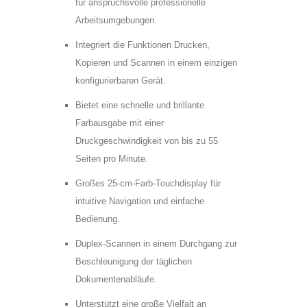
für anspruchsvolle professionelle
Arbeitsumgebungen.
Integriert die Funktionen Drucken,
Kopieren und Scannen in einem einzigen
konfigurierbaren Gerät.
Bietet eine schnelle und brillante
Farbausgabe mit einer
Druckgeschwindigkeit von bis zu 55
Seiten pro Minute.
Großes 25-cm-Farb-Touchdisplay für
intuitive Navigation und einfache
Bedienung.
* =Pflichtfelder
Duplex-Scannen in einem Durchgang zur
Bitte
Bitte
Beschleunigung der täglichen
Ja, ich habe die
lasse
lasse
Dokumentenabläufe.
Datenschutzerklärung zur Kenntnis
dieses
dieses
genommen und bin damit einverstanden,
Unterstützt eine große Vielfalt an
Feld