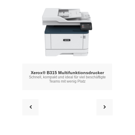
Xer
Xerox® B315 Multifunktionsdrucker
Schnell, kompakt und ideal für viel beschäftigte
Ein ConnectK
Teams mit wenig Platz
richtigen