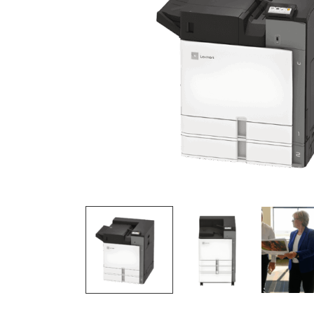
Adress:
Postleitzahl:
Stadt:
Frau
Herr