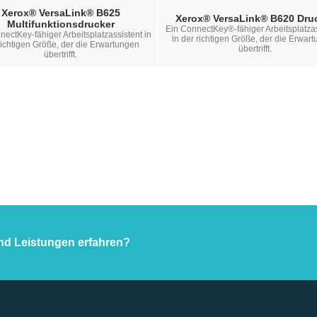
Xerox® VersaLink® B625
Xerox® VersaLink® B620 Dru
Multifunktionsdrucker
Ein ConnectKey®-fähiger Arbeitsplatzas
nectKey-fähiger Arbeitsplatzassistent in
in der richtigen Größe, der die Erwar
richtigen Größe, der die Erwartungen
übertrifft.
übertrifft.
nd Leistungen erfahren?