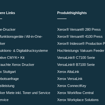
ere Links
Produkthighlights
ce-Drucker
Xerox® Versant® 280 Press
ifunktionsgeräte / All-in-One-
Xerox® Versant® 4100 Press
ker
Xerox® Iridesse® Production 
uktions- & Digitaldrucksysteme
Hochleistungs Vakuum Feeder
tive CMYK+ Kit
VersaLink® C7100 Serie
auchte Xerox Drucker
VersaLink® B7100 Serie
x Stuttgart
Xerox AltaLink
botsanfrage
Xerox VersaLink
stleistung
Xerox ConnectKey
ker Miete inkl. Toner und Service
Xerox Workflow Central
ervice
Xerox Workplace Solutions