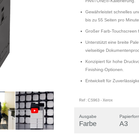
PANTONE®-Kalibrierung.
Gewährleistet schnelles u
bis zu 55 Seiten pro Minute
Großer Farb-Touchscreen fü
Unterstützt eine breite Pa
vielseitige Dokumentenprod
Konzipiert für hohe Druckv
Finishing-Optionen.
Entwickelt für Zuverlässigkei
Ref :
CS963
-
Xerox
Ausgabe
Papierfor
Farbe
A3