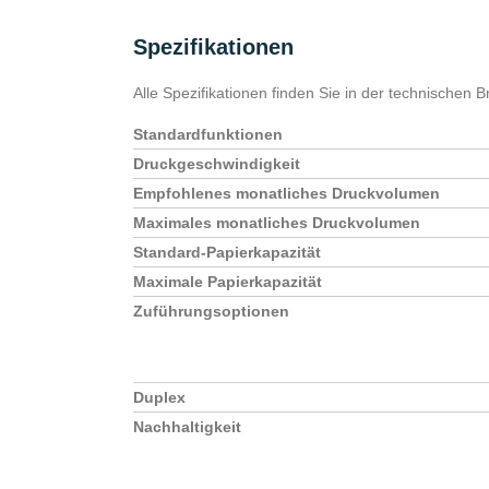
Spezifikationen
Alle Spezifikationen finden Sie in der technischen 
Standardfunktionen
Druckgeschwindigkeit
Empfohlenes monatliches Druckvolumen
* =Pflichtfelder
Maximales monatliches Druckvolumen
Bitte
Bitte
Ja, ich habe die Datenschutzerklärung 
Standard-Papierkapazität
lasse
lasse
gespeichert werden. Meine Daten werden dab
Maximale Papierkapazität
dieses
dieses
Formulars erkläre ich mich mit der Verarbeitu
Zuführungsoptionen
Feld
Feld
leer.
leer.
Duplex
Nachhaltigkeit