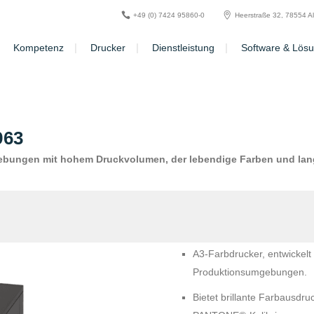
+49 (0) 7424 95860-0
Heerstraße 32, 78554 A
Kompetenz
Drucker
Dienstleistung
Software & Lös
963
gebungen mit hohem Druckvolumen, der lebendige Farben und lang
A3-Farbdrucker, entwickelt 
Produktionsumgebungen.
Bietet brillante Farbausdru