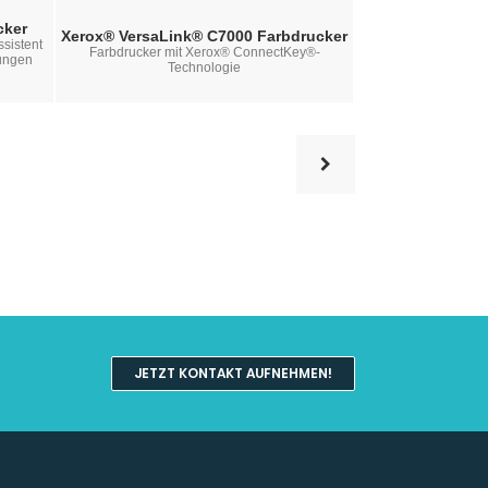
cker
Lexmark
Xerox® VersaLink® C7000 Farbdrucker
sistent
Hochleistungs-A3-Fa
Farbdrucker mit Xerox® ConnectKey®-
tungen
konzipiert 
Technologie
Arbeit
JETZT KONTAKT AUFNEHMEN!