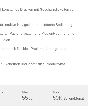
nd konstantes Drucken mit Geschwindigkeiten von
.
r intuitive Navigation und einfache Bedienung.
lette an Papierformaten und Medientypen für eine
uktion.
olumen mit flexiblen Papierzuführungs- und
t, Sicherheit und langfristige Produktivität.
mat
Max.
Max.
55
50K
ppm
Seiten/Monat