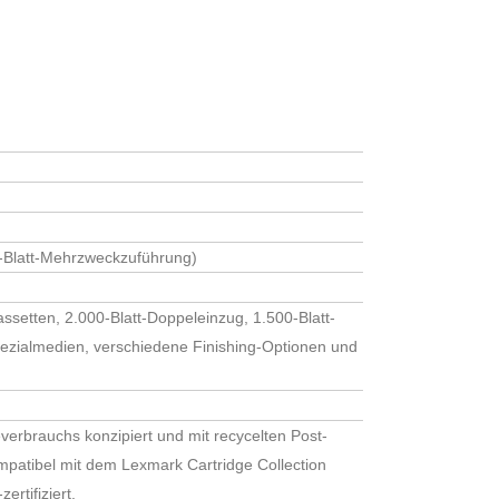
r angegebenen Daten elektronisch erhoben und
0-Blatt-Mehrzweckzuführung)
r Anfrage benutzt. Mit dem Absenden des
assetten, 2.000-Blatt-Doppeleinzug, 1.500-Blatt-
pezialmedien, verschiedene Finishing-Optionen und
erbrauchs konzipiert und mit recycelten Post-
mpatibel mit dem Lexmark Cartridge Collection
-zertifiziert.