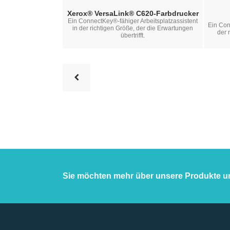
Xerox® VersaLink® C620-Farbdrucker
Ein ConnectKey®-fähiger Arbeitsplatzassistent
Ein Con
in der richtigen Größe, der die Erwartungen
der 
übertrifft.
Sie möchten mehr über unsere Produkte u