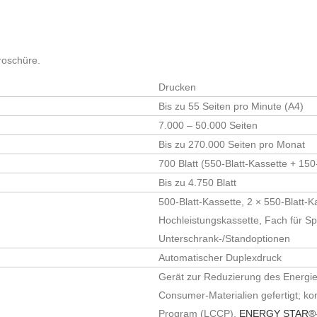
Broschüre.
Drucken
Bis zu 55 Seiten pro Minute (A4)
7.000 – 50.000 Seiten
Bis zu 270.000 Seiten pro Monat
zur Kenntnis genommen und bin damit einverstanden, dass die von mi
700 Blatt (550-Blatt-Kassette + 15
ei nur streng zweckgebunden zur Bearbeitung und Beantwortung meine
Bis zu 4.750 Blatt
ng einverstanden.
Datenschutzerklärung anzeigen
500-Blatt-Kassette, 2 × 550-Blatt-K
Hochleistungskassette, Fach für S
Unterschrank-/Standoptionen
Automatischer Duplexdruck
Gerät zur Reduzierung des Energiev
Consumer-Materialien gefertigt; ko
Program (LCCP).
ENERGY STAR®