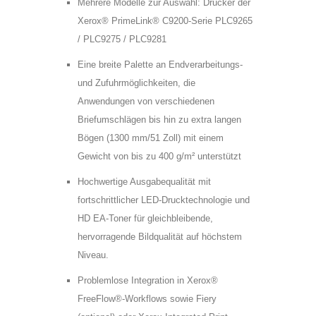
Mehrere Modelle zur Auswahl: Drucker der
Xerox® PrimeLink® C9200-Serie PLC9265
/ PLC9275 / PLC9281
Eine breite Palette an Endverarbeitungs-
und Zufuhrmöglichkeiten, die
Anwendungen von verschiedenen
Briefumschlägen bis hin zu extra langen
Bögen (1300 mm/51 Zoll) mit einem
Gewicht von bis zu 400 g/m² unterstützt
Hochwertige Ausgabequalität mit
fortschrittlicher LED-Drucktechnologie und
HD EA-Toner für gleichbleibende,
hervorragende Bildqualität auf höchstem
Niveau.
* =Pflichtfelder
Bitte
Bitte
Problemlose Integration in Xerox®
Ja, ich habe die
lasse
lasse
FreeFlow®-Workflows sowie Fiery
Datenschutzerklärung zur Kenntnis
dieses