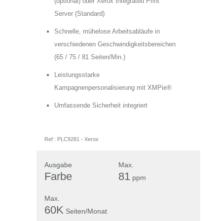
dieses
(optional) oder Xerox Integrated Print
genommen und bin damit einverstanden,
Feld
Feld
Server (Standard)
dass die von mir angegebenen Daten
leer.
leer.
Schnelle, mühelose Arbeitsabläufe in
elektronisch erhoben und gespeichert
verschiedenen Geschwindigkeitsbereichen
werden. Meine Daten werden dabei nur
(65 / 75 / 81 Seiten/Min.)
streng zweckgebunden zur Bearbeitung
und Beantwortung meiner Anfrage
Leistungsstarke
benutzt. Mit dem Absenden des
Kampagnenpersonalisierung mit XMPie®
Formulars erkläre ich mich mit der
Umfassende Sicherheit integriert
Verarbeitung einverstanden.
Datenschutzerklärung anzeigen
Ref :
PLC9281
-
Xerox
Ausgabe
Max.
Farbe
81
ppm
Max.
60K
Seiten/Monat