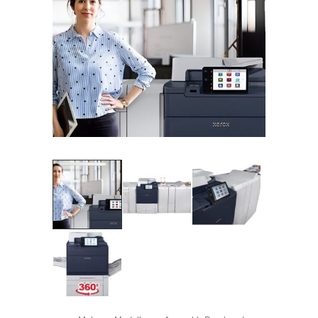
TEAM HARANT GMBH & CO. KG
Telefon:
Adress:
Postleitzahl:
Stadt:
Frau
Herr