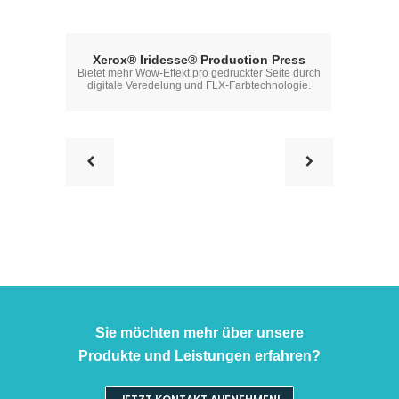
Xerox® Iridesse® Production Press
Xe
Bietet mehr Wow-Effekt pro gedruckter Seite durch
Neu gedach
digitale Veredelung und FLX-Farbtechnologie.
mi
Sie möchten mehr über unsere
Produkte und Leistungen erfahren?