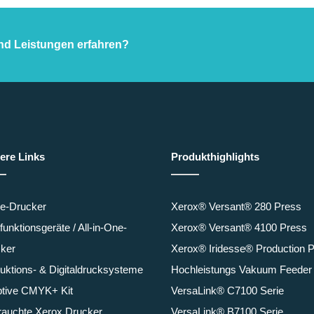
nd Leistungen erfahren?
ere Links
Produkthighlights
ce-Drucker
Xerox® Versant® 280 Press
ifunktionsgeräte / All-in-One-
Xerox® Versant® 4100 Press
ker
Xerox® Iridesse® Production 
uktions- & Digitaldrucksysteme
Hochleistungs Vakuum Feeder
tive CMYK+ Kit
VersaLink® C7100 Serie
auchte Xerox Drucker
VersaLink® B7100 Serie