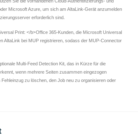
zen Sie die vorhandenen Cloud-Authentifizierungs- und
 oder Microsoft Azure, um sich am AltaLink-Gerät anzumelden
zierungsserver erforderlich sind.
versal Print: </b>Office 365-Kunden, die Microsoft Universal
ren AltaLink bei MUP registrieren, sodass der MUP-Connector
onale Multi-Feed Detection Kit, das in Kürze für die
 erkennt, wenn mehrere Seiten zusammen eingezogen
 Fehleinzug zu löschen, den Job neu zu organisieren oder
t