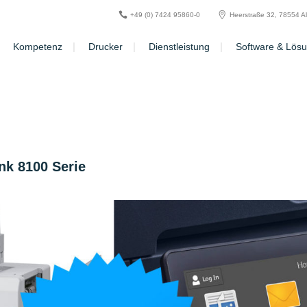
+49 (0) 7424 95860-0
Heerstraße 32, 78554 A
Kompetenz
Drucker
Dienstleistung
Software & Lös
nk 8100 Serie