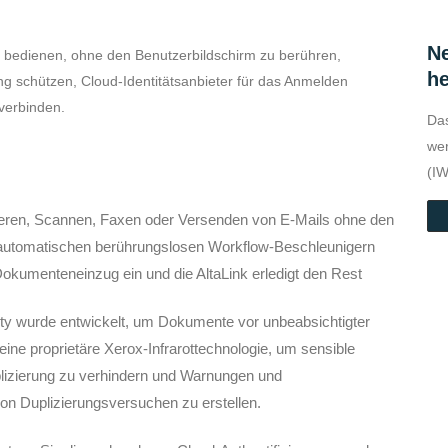
Ne
 bedienen, ohne den Benutzerbildschirm zu berühren,
he
g schützen, Cloud-Identitätsanbieter für das Anmelden
 verbinden.
Das
wer
(IW
eren, Scannen, Faxen oder Versenden von E-Mails ohne den
 automatischen berührungslosen Workflow-Beschleunigern
Dokumenteneinzug ein und die AltaLink erledigt den Rest
ty wurde entwickelt, um Dokumente vor unbeabsichtigter
ine proprietäre Xerox-Infrarottechnologie, um sensible
lizierung zu verhindern und Warnungen und
on Duplizierungsversuchen zu erstellen.