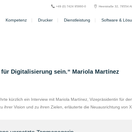
+49 (0) 7424 95860-0
Heerstraße 32, 78554 A
Kompetenz
Drucker
Dienstleistung
Software & Lös
ür Digitalisierung sein.“ Mariola Martínez
hrte kürzlich ein Interview mit Mariola Martínez, Vizepräsidentin für
u ihrer Vision und zu ihren Zielen, erläuterte die Neuausrichtung vo