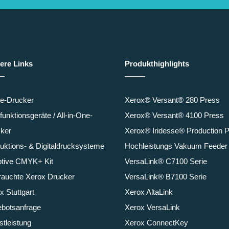
ere Links
Produkthighlights
ce-Drucker
Xerox® Versant® 280 Press
ifunktionsgeräte / All-in-One-
Xerox® Versant® 4100 Press
ker
Xerox® Iridesse® Production 
uktions- & Digitaldrucksysteme
Hochleistungs Vakuum Feeder
tive CMYK+ Kit
VersaLink® C7100 Serie
auchte Xerox Drucker
VersaLink® B7100 Serie
x Stuttgart
Xerox AltaLink
botsanfrage
Xerox VersaLink
stleistung
Xerox ConnectKey