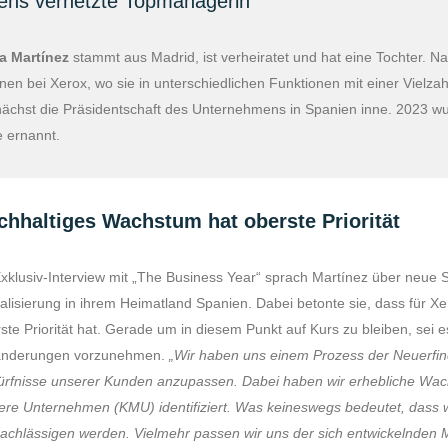
ens vernetzte Topmanagerin
a Martínez
stammt aus Madrid, ist verheiratet und hat eine Tochter. 
onen bei Xerox, wo sie in unterschiedlichen Funktionen mit einer Vielzah
nächst die Präsidentschaft des Unternehmens in Spanien inne. 2023 wur
 ernannt.
chhaltiges Wachstum hat oberste Priorität
xklusiv-Interview mit „The Business Year“ sprach Martínez über neue 
talisierung in ihrem Heimatland Spanien. Dabei betonte sie, dass für 
ste Priorität hat. Gerade um in diesem Punkt auf Kurs zu bleiben, sei 
änderungen vorzunehmen.
„Wir haben uns einem Prozess der Neuerfi
rfnisse unserer Kunden anzupassen. Dabei haben wir erhebliche Wach
lere Unternehmen (KMU) identifiziert. Was keineswegs bedeutet, dass 
achlässigen werden. Vielmehr passen wir uns der sich entwickelnden