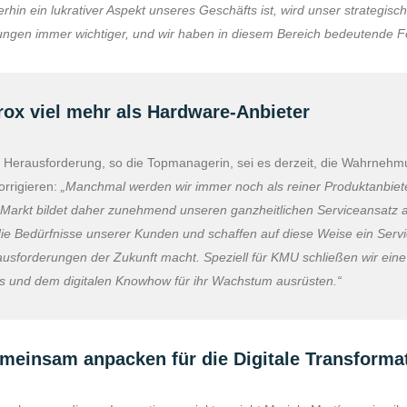
erhin ein lukrativer Aspekt unseres Geschäfts ist, wird unser strategis
ngen immer wichtiger, und wir haben in diesem Bereich bedeutende Fo
rox viel mehr als Hardware-Anbieter
 Herausforderung, so die Topmanagerin, sei es derzeit, die Wahrneh
orrigieren:
„Manchmal werden wir immer noch als reiner Produktanbi
Markt bildet daher zunehmend unseren ganzheitlichen Serviceansatz a
die Bedürfnisse unserer Kunden und schaffen auf diese Weise ein Service-
usforderungen der Zukunft macht. Speziell für KMU schließen wir eine D
s und dem digitalen Knowhow für ihr Wachstum ausrüsten.“
meinsam anpacken für die Digitale Transforma