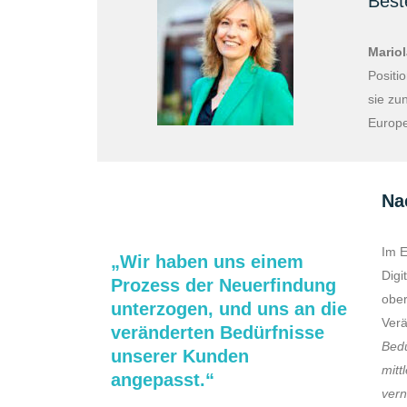
Best
Mariol
Positi
sie zu
Europe
Na
Im E
„Wir haben uns einem
Digi
Prozess der Neuerfindung
ober
unterzogen, und uns an die
Ver
veränderten Bedürfnisse
Bedü
unserer Kunden
mitt
angepasst.“
vern