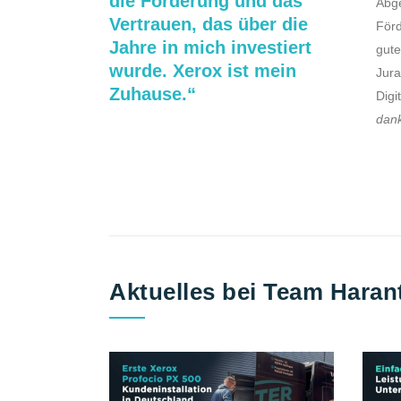
die Förderung und das
Abge
Vertrauen, das über die
Förd
Jahre in mich investiert
gute
wurde. Xerox ist mein
Jura
Zuhause.“
Digi
dank
Aktuelles bei Team Haran