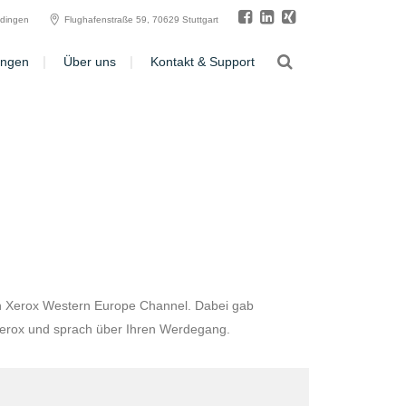
ldingen
Flughafenstraße 59, 70629 Stuttgart
ungen
Über uns
Kontakt & Support
 den Xerox Western Europe Channel. Dabei gab
n Xerox und sprach über Ihren Werdegang.