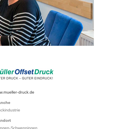
w.mueller-druck.de
anche
ckindustrie
andort
lingen-Schwenningen