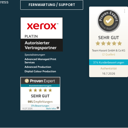
Bewertungen von 1
Bewertungen auf
Press
FERNWARTUNG / SUPPORT
anderen Quelle
ProvenExpert.com
Blick aufs ProvenExpert-Profil werfen
Anonym
5
SEHR GUT
Gute Beratung, guter Service und
Unterstützung beim Einrichten am Computer
– ist auf jeden Fall zu empfehlen
Team Harant GmbH & Co KG
(2 Quellen)
374 Kundenbewertungen
Authentizität
16.7.2026