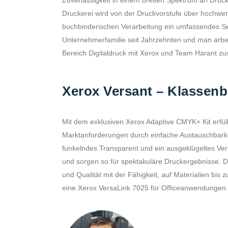
Zuverlässigkeit in einem breiten Spektrum an Druckd
Druckerei wird von der Druckvorstufe über hochwert
buchbinderischen Verarbeitung ein umfassendes Se
Unternehmerfamilie seit Jahrzehnten und man arbei
Bereich Digitaldruck mit Xerox und Team Harant 
Xerox Versant – Klassenbe
Mit dem exklusiven Xerox Adaptive CMYK+ Kit erfüllt 
Marktanforderungen durch einfache Austauschbarke
funkelndes Transparent und ein ausgeklügeltes Ve
und sorgen so für spektakuläre Druckergebnisse. D
und Qualität mit der Fähigkeit, auf Materialien bis
eine Xerox VersaLink 7025 für Officeanwendungen u