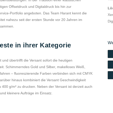
ienstleistungen. In der Tradition einer klassischen
igen Offsetdruck und Digitaldruck bis hin zur
Lö
rvice-Portfolio angeboten. Das Team Harant kennt die
Xer
tet nahezu seit der ersten Stunde vor 20 Jahren im
Dig
zusammen.
We
ste in ihrer Kategorie
und übertrifft die Versant sofort die heutigen
it. Schimmerndes Gold und Silber, makelloses Weiß,
rfahren – fluoreszierende Farben verbinden sich mit CMYK
arüber hinaus kombiniert die Versant Geschwindigkeit
 zu 400 g/m² zu drucken. Neben der Versant ist derzeit auch
nd kleinere Aufträge im Einsatz.