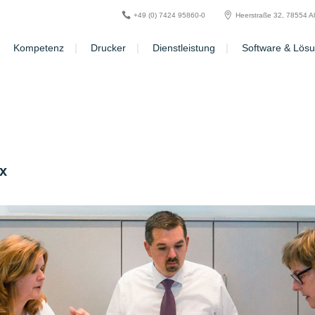
+49 (0) 7424 95860-0
Heerstraße 32, 78554 A
Kompetenz
Drucker
Dienstleistung
Software & Lös
ox