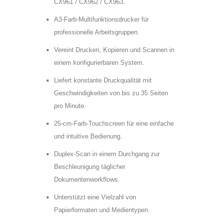
CX961 / CX962 / CX963.
A3-Farb-Multifunktionsdrucker für
professionelle Arbeitsgruppen.
Vereint Drucken, Kopieren und Scannen in
einem konfigurierbaren System.
Liefert konstante Druckqualität mit
Geschwindigkeiten von bis zu 35 Seiten
pro Minute.
25-cm-Farb-Touchscreen für eine einfache
und intuitive Bedienung.
Duplex-Scan in einem Durchgang zur
Beschleunigung täglicher
* =Pflichtfelder
Dokumentenworkflows.
Bitte
Bitte
Ja, ich habe die
lasse
lasse
Unterstützt eine Vielzahl von
Datenschutzerklärung zur Kenntnis
dieses
dieses
Papierformaten und Medientypen.
genommen und bin damit einverstanden,
Feld