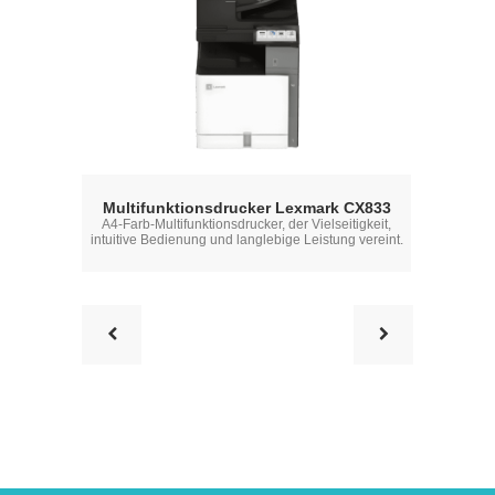
Xer
Multifunktionsdrucker Lexmark CX833
A4-Farb-Multifunktionsdrucker, der Vielseitigkeit,
Ein Connect
intuitive Bedienung und langlebige Leistung vereint.
richtigen