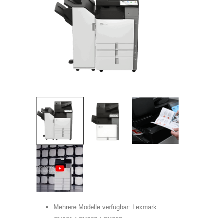
Telefon:
Adress:
Postleitzahl:
Stadt:
Frau
Herr
Mehrere Modelle verfügbar: Lexmark