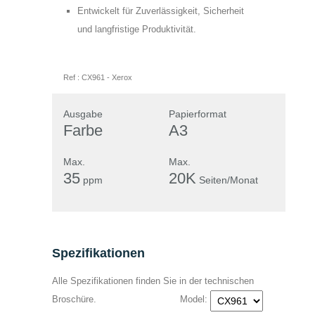
Feld
dass die von mir angegebenen Daten
Entwickelt für Zuverlässigkeit, Sicherheit
leer.
leer.
elektronisch erhoben und gespeichert
und langfristige Produktivität.
werden. Meine Daten werden dabei nur
streng zweckgebunden zur Bearbeitung
Ref :
CX961
-
Xerox
und Beantwortung meiner Anfrage
benutzt. Mit dem Absenden des
Ausgabe
Papierformat
Formulars erkläre ich mich mit der
Farbe
A3
Verarbeitung einverstanden.
Datenschutzerklärung anzeigen
Max.
Max.
35
20K
ppm
Seiten/Monat
Spezifikationen
Alle Spezifikationen finden Sie in der technischen
Broschüre.
Model: