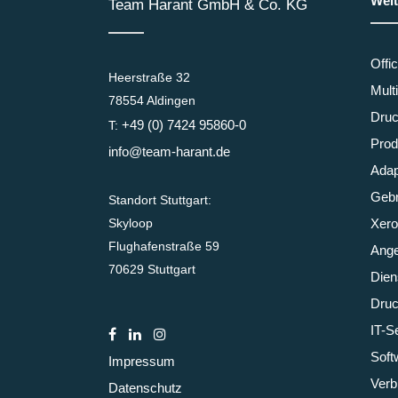
Weit
Team Harant GmbH & Co. KG
Offi
Heerstraße 32
Mult
78554 Aldingen
Druc
+49 (0) 7424 95860-0
T:
Prod
info@team-harant.de
Adap
Gebr
Standort Stuttgart:
Skyloop
Xero
Flughafenstraße 59
Ange
70629 Stuttgart
Dien
Druc
IT-S
Soft
Impressum
Verb
Datenschutz