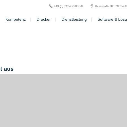
+49 (0) 7424 95860-0
Heerstraße 32, 78554 A
Kompetenz
Drucker
Dienstleistung
Software & Lös
t aus