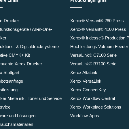
ere Links
Produkthighlights
ce-Drucker
Xerox® Versant® 280 Press
ifunktionsgeräte / All-in-One-
Xerox® Versant® 4100 Press
ker
Xerox® Iridesse® Production 
uktions- & Digitaldrucksysteme
Hochleistungs Vakuum Feeder
tive CMYK+ Kit
VersaLink® C7100 Serie
auchte Xerox Drucker
VersaLink® B7100 Serie
x Stuttgart
Xerox AltaLink
botsanfrage
Xerox VersaLink
stleistung
Xerox ConnectKey
ker Miete inkl. Toner und Service
Xerox Workflow Central
ervice
Xerox Workplace Solutions
ware und Lösungen
Workflow-Apps
rauchsmaterialien