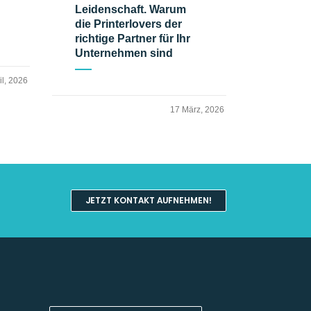
Leidenschaft. Warum
die Printerlovers der
richtige Partner für Ihr
Unternehmen sind
il, 2026
17 März, 2026
JETZT KONTAKT AUFNEHMEN!
Kundenbewertungen und Erfahrungen zu
Team Harant GmbH & Co KG