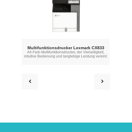
Xerox® Ve
Multifunktionsdrucker Lexmark CX833
Multif
A4-Farb-Multifunktionsdrucker, der Vielseitigkeit,
Ein ConnectKey-fähi
intuitive Bedienung und langlebige Leistung vereint.
richtigen Größe, d