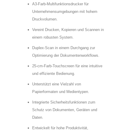
A3-Farb-Multifunktionsdrucker für
Unternehmensumgebungen mit hohem
Druckvolumen.
Vereint Drucken, Kopieren und Scannen in
einem robusten System.
Duplex-Scan in einem Durchgang zur
Optimierung der Dokumentenworkflows.
25-cm-Farb-Touchscreen für eine intuitive
und effiziente Bedienung.
Unterstützt eine Vielzahl von
Papierformaten und Medientypen.
* =Pflichtfelder
Bitte
Bitte
Integrierte Sicherheitsfunktionen zum
Ja, ich habe die
lasse
lasse
Schutz von Dokumenten, Geräten und
Datenschutzerklärung zur Kenntnis
dieses
dieses
Daten.
genommen und bin damit einverstanden,
Feld
Feld
dass die von mir angegebenen Daten
Entwickelt für hohe Produktivität,
leer.