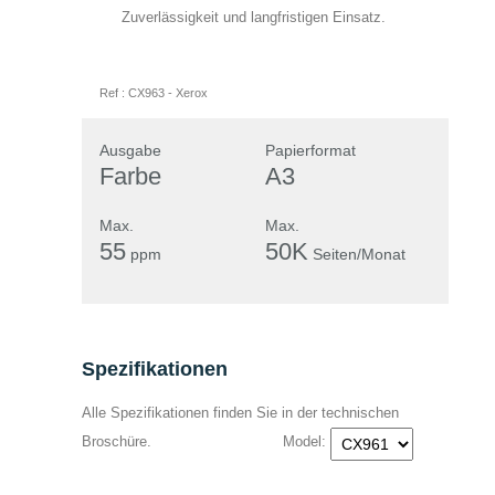
leer.
elektronisch erhoben und gespeichert
Zuverlässigkeit und langfristigen Einsatz.
werden. Meine Daten werden dabei nur
streng zweckgebunden zur Bearbeitung
Ref :
CX963
-
Xerox
und Beantwortung meiner Anfrage
benutzt. Mit dem Absenden des
Ausgabe
Papierformat
Formulars erkläre ich mich mit der
Farbe
A3
Verarbeitung einverstanden.
Datenschutzerklärung anzeigen
Max.
Max.
55
50K
ppm
Seiten/Monat
Spezifikationen
Alle Spezifikationen finden Sie in der technischen
Broschüre.
Model: