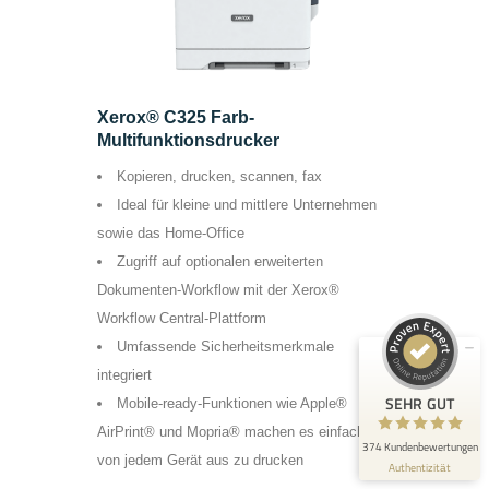
Xerox® C325 Farb-
Multifunktionsdrucker
Kopieren, drucken, scannen, fax
Kundenbewertungen und Erfahrungen zu
Ideal für kleine und mittlere Unternehmen
Team Harant GmbH & Co KG
sowie das Home-Office
SEHR GUT
99%
Zugriff auf optionalen erweiterten
Dokumenten-Workflow mit der Xerox®
Empfehlungen auf
ProvenExpert.com
4,80 / 5,00
Workflow Central-Plattform
Umfassende Sicherheitsmerkmale
304
70
integriert
Bewertungen auf
Bewertungen von 1
SEHR GUT
Mobile-ready-Funktionen wie Apple®
ProvenExpert.com
anderen Quelle
AirPrint® und Mopria® machen es einfach,
374 Kundenbewertungen
Blick aufs ProvenExpert-Profil werfen
von jedem Gerät aus zu drucken
Authentizität